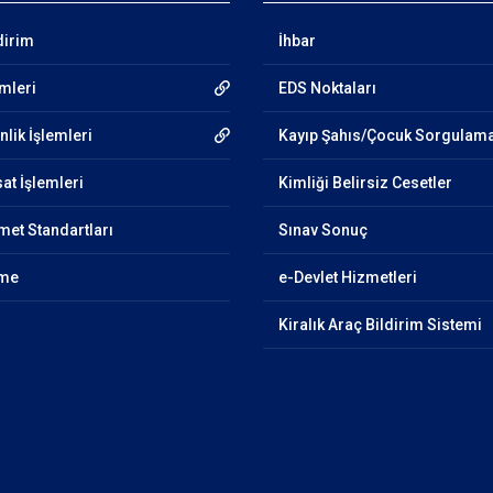
dirim
İhbar
emleri
EDS Noktaları
lik İşlemleri
Kayıp Şahıs/Çocuk Sorgulam
at İşlemleri
Kimliği Belirsiz Cesetler
et Standartları
Sınav Sonuç
nme
e-Devlet Hizmetleri
Kiralık Araç Bildirim Sistemi