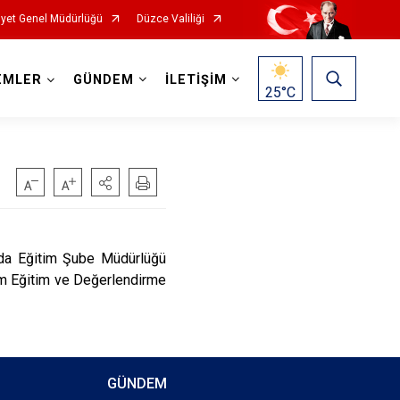
yet Genel Müdürlüğü
Düzce Valiliği
EMLER
GÜNDEM
İLETİŞİM
25
°C
a Eğitim Şube Müdürlüğü
nem Eğitim ve Değerlendirme
GÜNDEM