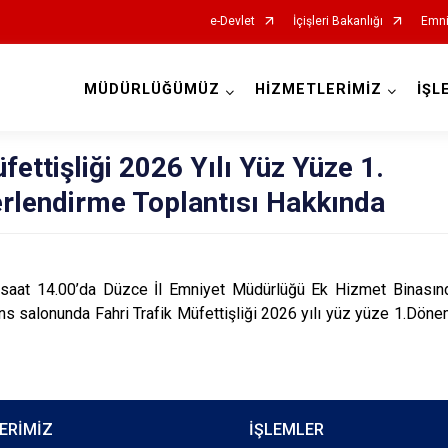
e-Devlet
İçişleri Bakanlığı
Emni
MÜDÜRLÜĞÜMÜZ
HİZMETLERİMİZ
İŞL
İl Emniyet Müdürlükleri
fettişliği 2026 Yılı Yüz Yüze 1.
rlendirme Toplantısı Hakkında
4.00’da Düzce İl Emniyet Müdürlüğü Ek Hizmet Binasınd
ns salonunda Fahri Trafik Müfettişliği 2026 yılı yüz yüze 1.Dö
ERİMİZ
İŞLEMLER