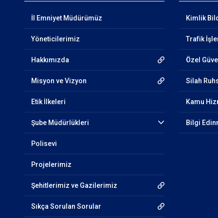
İl Emniyet Müdürümüz
Kimlik Bil
Yöneticilerimiz
Trafik İşl
Hakkımızda
Özel Güven
Misyon ve Vizyon
Silah Ruhs
Etik İlkeleri
Kamu Hizm
Şube Müdürlükleri
Bilgi Edi
Polisevi
Projelerimiz
Şehitlerimiz ve Gazilerimiz
Sıkça Sorulan Sorular