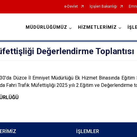
e-Devlet
İçişleri Bakanlığı
Emni
MÜDÜRLÜĞÜMÜZ
HİZMETLERİMİZ
İŞL
İl Emniyet Müdürlükleri
üfettişliği Değerlendirme Toplantısı
30’da Düzce İl Emniyet Müdürlüğü Ek Hizmet Binasında Eğitim 
 Fahri Trafik Müfettişliği 2025 yılı 2.Eğitim ve Değerlendirme top
DÜRLÜĞÜ
ERİMİZ
İŞLEMLER