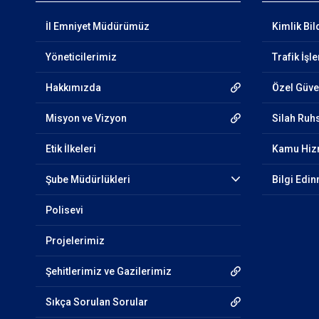
İl Emniyet Müdürümüz
Kimlik Bil
Yöneticilerimiz
Trafik İşl
Hakkımızda
Özel Güven
Misyon ve Vizyon
Silah Ruhs
Etik İlkeleri
Kamu Hizm
Şube Müdürlükleri
Bilgi Edi
Polisevi
Projelerimiz
Şehitlerimiz ve Gazilerimiz
Sıkça Sorulan Sorular