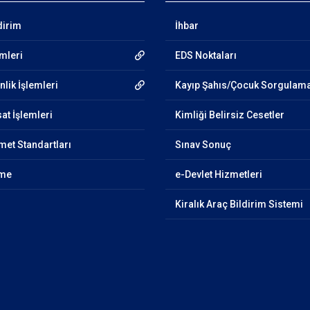
dirim
İhbar
emleri
EDS Noktaları
lik İşlemleri
Kayıp Şahıs/Çocuk Sorgulam
at İşlemleri
Kimliği Belirsiz Cesetler
et Standartları
Sınav Sonuç
nme
e-Devlet Hizmetleri
Kiralık Araç Bildirim Sistemi