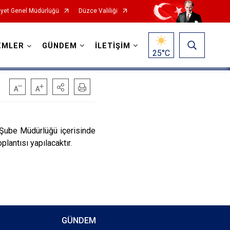
yet Genel Müdürlüğü
Düzce Valiliği
EMLER
GÜNDEM
İLETİŞİM
25
°C
Şube Müdürlüğü içerisinde
lantısı yapılacaktır.
GÜNDEM